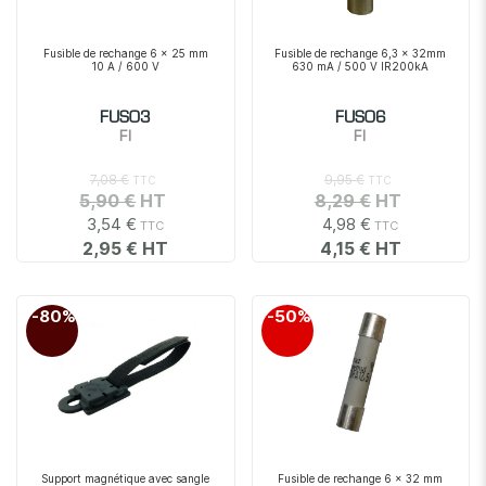
Fusible de rechange 6 x 25 mm
Fusible de rechange 6,3 x 32mm
10 A / 600 V
630 mA / 500 V IR200kA
FUS03
FUS06
FI
FI
7,08 €
9,95 €
5,90 €
8,29 €
3,54 €
4,98 €
2,95 €
4,15 €
-80%
-50%
Support magnétique avec sangle
Fusible de rechange 6 x 32 mm