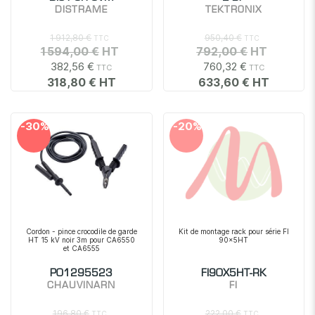
DISTRAME
TEKTRONIX
1 912,80 €
950,40 €
1 594,00 €
792,00 €
382,56 €
760,32 €
318,80 €
633,60 €
-30%
-20%
Cordon - pince crocodile de garde
Kit de montage rack pour série FI
HT 15 kV noir 3m pour CA6550
90x5HT
et CA6555
P01295523
FI90X5HT-RK
CHAUVINARN
FI
196,80 €
222,00 €