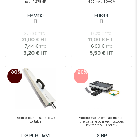
pour FI278MP
400 mA / 1 000 V
FISM02
FUS11
FI
FI
37,20 €
13,20 €
31,00 €
11,00 €
7,44 €
6,60 €
6,20 €
5,50 €
-80%
-20%
Désinfecteur de surface UV
Batterie avec 2 emplacements +
portable
une batterie pour oscilloscopes
Tektronix MSO série 2
DIS-PUR-UVM
2-BP