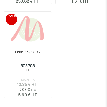
253,62 €
11,61 €
-52%
Fusible 11 A / 1 000 V
803293
FI
14,82 €
12,35 €
7,08 €
5,90 €