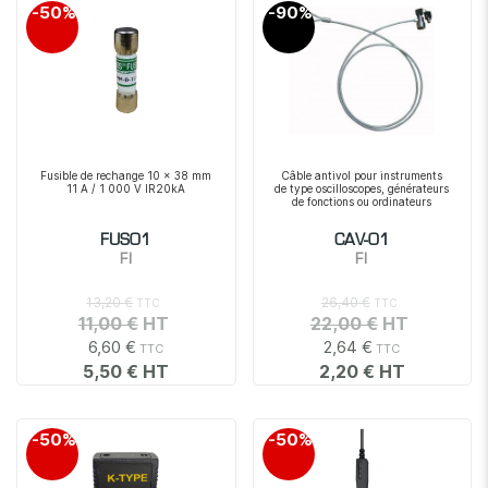
-50%
-90%
Fusible de rechange 10 x 38 mm
Câble antivol pour instruments
11 A / 1 000 V IR20kA
de type oscilloscopes, générateurs
de fonctions ou ordinateurs
FUS01
CAV-01
FI
FI
13,20 €
26,40 €
11,00 €
22,00 €
6,60 €
2,64 €
5,50 €
2,20 €
-50%
-50%