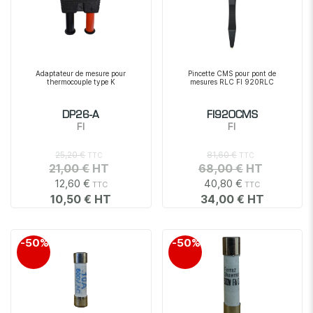
Adaptateur de mesure pour
Pincette CMS pour pont de
thermocouple type K
mesures RLC FI 920RLC
DP26-A
FI920CMS
FI
FI
25,20 €
81,60 €
21,00 €
68,00 €
12,60 €
40,80 €
10,50 €
34,00 €
-50%
-50%