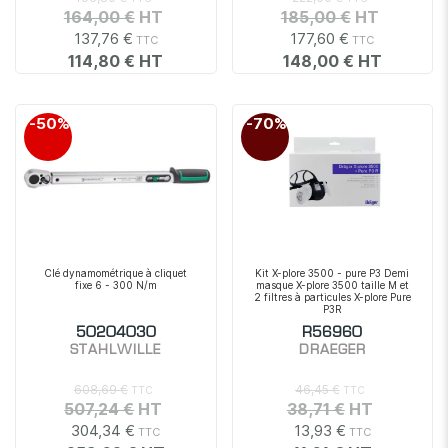
164,00 €
185,00 €
137,76 €
177,60 €
114,80 €
148,00 €
-50%
-70%
Clé dynamométrique à cliquet
Kit X-plore 3500 - pure P3 Demi
fixe 6 - 300 N/m
masque X-plore 3500 taille M et
2 filtres à particules X-plore Pure
P3R
50204030
R56960
STAHLWILLE
DRAEGER
608,69 €
46,45 €
507,24 €
38,71 €
304,34 €
13,93 €