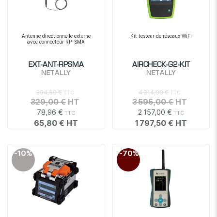
Antenne directionnelle externe
Kit testeur de réseaux WiFi
avec connecteur RP-SMA
EXT-ANT-RPSMA
AIRCHECK-G2-KIT
NETALLY
NETALLY
394,80 €
4 314,00 €
329,00 €
3 595,00 €
78,96 €
2 157,00 €
65,80 €
1 797,50 €
-10%
-70%