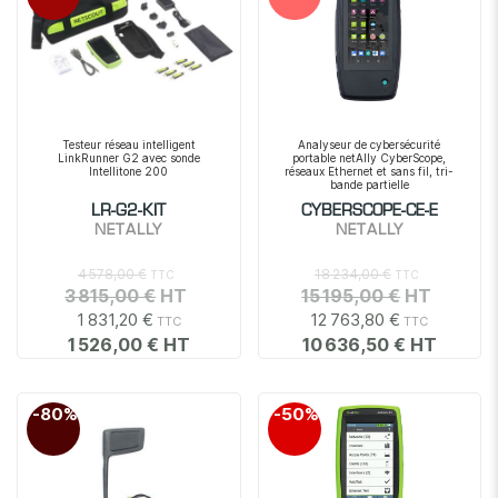
Testeur réseau intelligent
Analyseur de cybersécurité
LinkRunner G2 avec sonde
portable netAlly CyberScope,
Intellitone 200
réseaux Ethernet et sans fil, tri-
bande partielle
LR-G2-KIT
CYBERSCOPE-CE-E
NETALLY
NETALLY
4 578,00 €
18 234,00 €
3 815,00 €
15 195,00 €
1 831,20 €
12 763,80 €
1 526,00 €
10 636,50 €
-80%
-50%