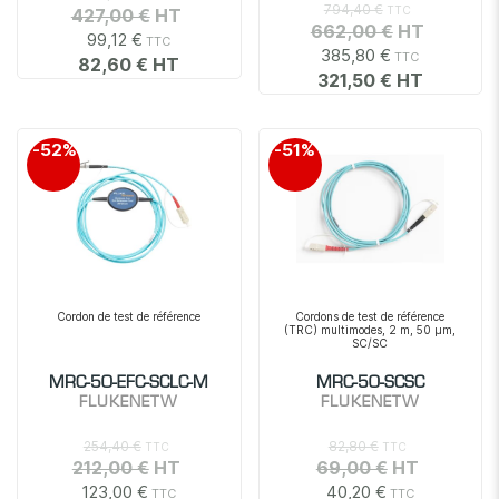
794,40 €
427,00 €
662,00 €
99,12 €
385,80 €
82,60 €
321,50 €
-52%
-51%
Cordon de test de référence
Cordons de test de référence
(TRC) multimodes, 2 m, 50 µm,
SC/SC
MRC-50-EFC-SCLC-M
MRC-50-SCSC
FLUKENETW
FLUKENETW
254,40 €
82,80 €
212,00 €
69,00 €
123,00 €
40,20 €