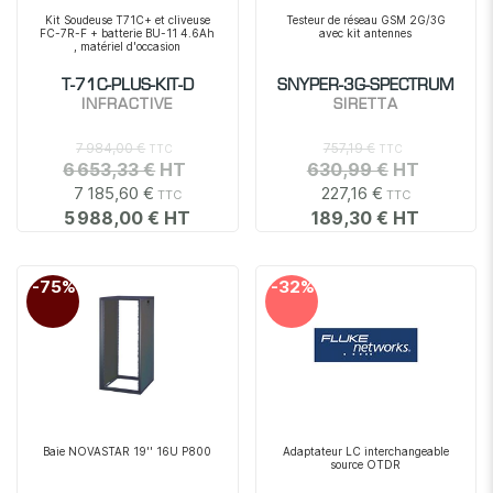
Kit Soudeuse T71C+ et cliveuse
Testeur de réseau GSM 2G/3G
FC-7R-F + batterie BU-11 4.6Ah
avec kit antennes
, matériel d'occasion
T-71C-PLUS-KIT-D
SNYPER-3G-SPECTRUM
INFRACTIVE
SIRETTA
7 984,00 €
757,19 €
6 653,33 €
630,99 €
7 185,60 €
227,16 €
5 988,00 €
189,30 €
-75%
-32%
Baie NOVASTAR 19'' 16U P800
Adaptateur LC interchangeable
source OTDR