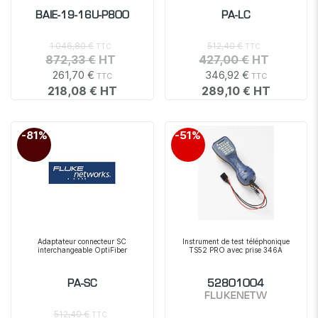
BAIE-19-16U-P800
PA-LC
1 046,80 €
512,40 €
872,33 €
427,00 €
261,70 €
346,92 €
218,08 €
289,10 €
-81%
-51%
Adaptateur connecteur SC
Instrument de test téléphonique
interchangeable OptiFiber
TS52 PRO avec prise 346A
PA-SC
52801004
FLUKENETW
512,40 €