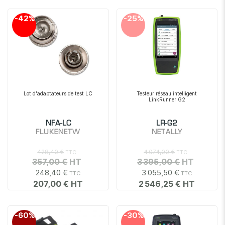
décr
-42%
-25%
Lot d'adaptateurs de test LC
Testeur réseau intelligent
LinkRunner G2
NFA-LC
LR-G2
FLUKENETW
NETALLY
428,40 €
4 074,00 €
357,00 €
3 395,00 €
248,40 €
3 055,50 €
207,00 €
2 546,25 €
-60%
-30%